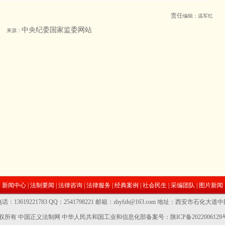
责任
编辑：温军红
中央纪委国家监委网站
来源：
新闻中心
|
法制要闻
|
法律咨询
|
法律服务
|
经典案例
|
社会民生
|
采编团队
|
图片新闻
话：13619221783 QQ：2541798221 邮箱：zhyfzh@163.com 地址：西安市石化大道
权所有 中国正义法制网
中华人民共和国工业和信息化部备案号：陕ICP备2022006129号