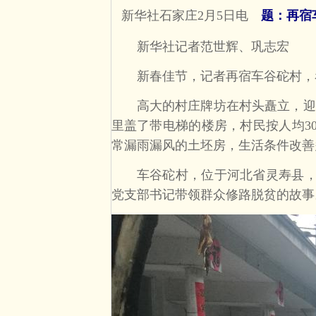
新华社石家庄2月5日电
题：再宿
新华社记者范世辉、巩志宏
新春佳节，记者再宿车谷砣村，
高大的村庄牌坊在村头矗立，迎送
里盖了带电梯的楼房，村民按人均3
常漏雨漏风的土坯房，生活条件改善
车谷砣村，位于河北省灵寿县，是
党支部书记带领群众修路脱贫的故事