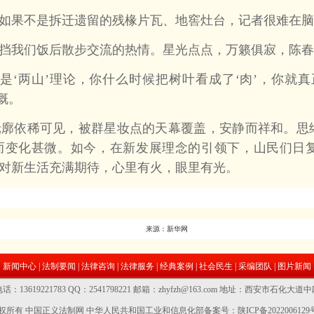
果不是拆迁遗留的残椽片瓦、地窖灶台，记者很难在脑
我们饭后散步交流的热情。星光点点，万籁俱寂，陈春
‘两山’理论，你什么时候把树叶看成了‘肉’，你就真
慨。
依稀可见，被群星妆点的天幕覆盖，安静而祥和。思
而变化甚微。如今，在新发展理念的引领下，山民们日
对新生活充满期待，心里有火，眼里有光。
来源：
新华网
新闻中心
|
法制要闻
|
法律咨询
|
法律服务
|
经典案例
|
社会民生
|
采编团队
|
图片新闻
话：13619221783 QQ：2541798221 邮箱：zhyfzh@163.com 地址：西安市石化大道
权所有 中国正义法制网
中华人民共和国工业和信息化部备案号：陕ICP备2022006129号