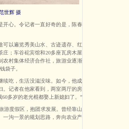
范世辉 摄
是开心。令记者一直好奇的是，陈春
途可以遍览秀美山水、古迹遗存、红
庄；车谷砣宾馆和20多座瓦房木屋
制农村集体经济合作社，旅游业逐渐
钱袋子。
继续吃，生活没滋没味。如今，他成
妇。记者在他家看到，两室两厅的房
60多岁的老光棍都娶上新媳妇了。”
旅游度假区，抱团求发展。曾经靠山
、一沟一景的规划思路，奔向农业产