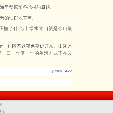
海里复原车谷砣村的原貌。
芳的话掷地有声。
正懂了什么叫‘绿水青山就是金山银
绪，也随着这夜色蔓延开来。山还是
复一日、年复一年的生活方式正在改
责任编辑：温军红
中段
-1