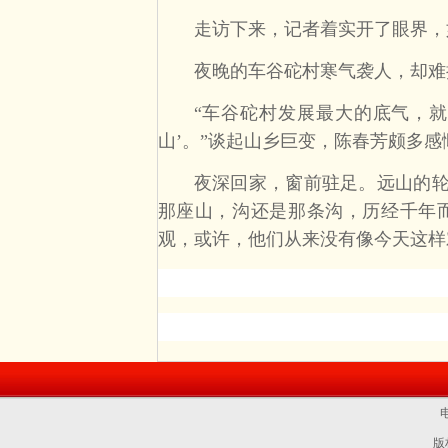
走访下来，记者着实开了眼界，如
夜晚的车谷砣村寒气袭人，却难挡
“车谷砣村发展最大的底气，就是
山’。”谈起山乡巨变，陈春芳颇多感
夜深回家，窗前驻足。远山的轮廓
那座山，沟还是那条沟，历经千年
观，或许，他们从来没有像今天这样
电
版