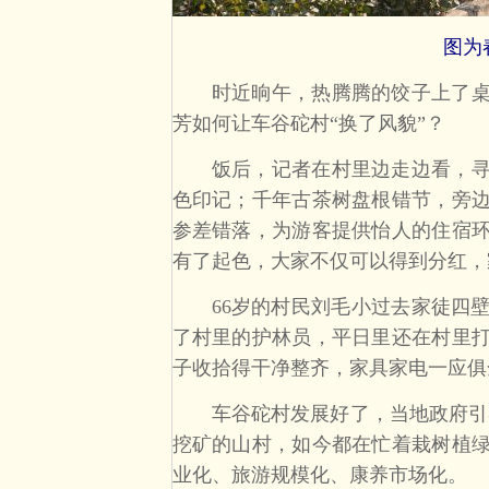
图为
时近晌午，热腾腾的饺子上了桌。
芳如何让车谷砣村“换了风貌”？
饭后，记者在村里边走边看，寻找
色印记；千年古茶树盘根错节，旁边
参差错落，为游客提供怡人的住宿
有了起色，大家不仅可以得到分红，
66岁的村民刘毛小过去家徒四壁
了村里的护林员，平日里还在村里
子收拾得干净整齐，家具家电一应俱
车谷砣村发展好了，当地政府引导
挖矿的山村，如今都在忙着栽树植
业化、旅游规模化、康养市场化。