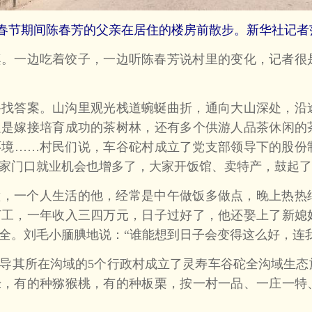
春节期间陈春芳的父亲在居住的楼房前散步。新华社记者
一边吃着饺子，一边听陈春芳说村里的变化，记者很
答案。山沟里观光栈道蜿蜒曲折，通向大山深处，沿
是嫁接培育成功的茶树林，还有多个供游人品茶休闲的茶
环境……村民们说，车谷砣村成立了党支部领导下的股份
家门口就业机会也增多了，大家开饭馆、卖特产，鼓起了
，一个人生活的他，经常是中午做饭多做点，晚上热热
打工，一年收入三四万元，日子过好了，他还娶上了新媳
全。刘毛小腼腆地说：“谁能想到日子会变得这么好，连我
其所在沟域的5个行政村成立了灵寿车谷砣全沟域生态
绿，有的种猕猴桃，有的种板栗，按一村一品、一庄一特