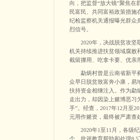
向，把监督“放大镜”聚焦
民富民、共同富裕政策措施在“
纪检监察机关通报曝光群众身
烈信号。
2020年，决战脱贫攻坚
机关持续推进扶贫领域腐败
截留挪用、吃拿卡要、优亲
勐炳村曾是云南省新平彝
众早日脱贫致富奔小康，易
扶持资金相继注入。作为勐
走出力，却因染上赌博恶习
手”。经查，2017年12月至
元用作赌资，最终被严肃查
2020年1至11月，各级
个，批评教育帮助和处理8.