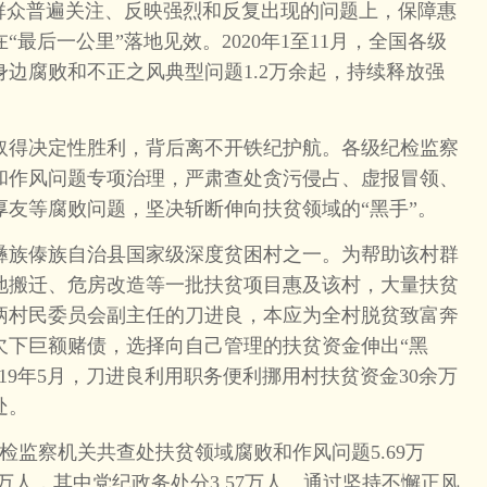
在群众普遍关注、反映强烈和反复出现的问题上，保障惠
最后一公里”落地见效。2020年1至11月，全国各级
边腐败和不正之风典型问题1.2万余起，持续释放强
取得决定性胜利，背后离不开铁纪护航。各级纪检监察
和作风问题专项治理，严肃查处贪污侵占、虚报冒领、
厚友等腐败问题，坚决斩断伸向扶贫领域的“黑手”。
族傣族自治县国家级深度贫困村之一。为帮助该村群
地搬迁、危房改造等一批扶贫项目惠及该村，大量扶贫
炳村民委员会副主任的刀进良，本应为全村脱贫致富奔
欠下巨额赌债，选择向自己管理的扶贫资金伸出“黑
2019年5月，刀进良利用职务便利挪用村扶贫资金30余万
处。
纪检监察机关共查处扶贫领域腐败和作风问题5.69万
5万人，其中党纪政务处分3.57万人。通过坚持不懈正风