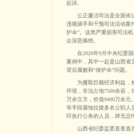
起诉。
公正廉洁司法是全面依法
违规插手和干预司法活动案件
护伞”。这类严重损害司法
众深恶痛绝。
在2020年9月中央纪委国
案例中，其中一起是山西省
背后腐败和“保护伞”问题。
为攫取巨额经济利益，长
环境，非法占地7500余亩，非
万余立方，价值9400万余
等手段腐蚀拉拢多名公职人
吓执行公务的人员，肆无忌
山西省纪委监委直查直办