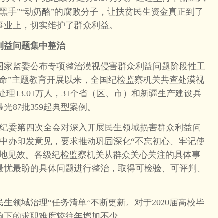
黑手”“动奶酪”的腐败分子，让扶贫民生资金真正到了
事业上，切实维护了群众利益。
益问题集中整治
国家监委公布专项整治漠视侵害群众利益问题阶段性工
使命”主题教育开展以来，全国纪检监察机关共查处漠视
处理13.01万人，31个省（区、市）和新疆生产建设兵
光87批359起典型案例。
央纪委第四次全会对深入开展民生领域损害群众利益问
，中办印发意见，要求推动巩固深化“不忘初心、牢记使
落地见效。各级纪检监察机关从群众关心关注的具体事
最忧最盼的具体问题进行整治，取得可检验、可评判、
领域治理“任务清单”不断更新。对于2020届高校毕
响下的求职难度较往年增加不少。