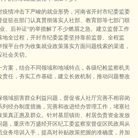
疫情冲击下严峻的就业形势，河南省开封市纪委监委
督促驻在部门认真贯彻落实人社部、教育部等七部门联
就业、后补证”的举措解了不少燃眉之急。建立监督工作
落地全过程，开封市纪委监委坚持靠前监督、全程监
等监督举报平台作为收集就业政策落实方面问题线索的渠道，
应社会关切。
方案，结合不同领域和地域特点，各级纪检监察机关
改责任，夯实工作基础，建立长效机制，推动问题整改
领域损害群众利益问题，督促省人社厅完善不相容岗
系列经办制度措施，完善和改进经办管理工作，堵塞社
政策真正惠及群众。针对基层镇街、村居负责资金发放
问题，重庆市万盛经开区纪工委监察室督促区民政局从
员业务培训入手，提高对补贴政策把握的准确度，并加