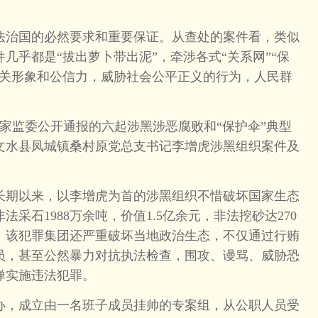
治国的必然要求和重要保证。从查处的案件看，类似
几乎都是“拔出萝卜带出泥”，牵涉各式“关系网”“保
机关形象和公信力，威胁社会公平正义的行为，人民群
家监委公开通报的六起涉黑涉恶腐败和“保护伞”典型
文水县凤城镇桑村原党总支书记李增虎涉黑组织案件及
期以来，以李增虎为首的涉黑组织不惜破坏国家生态
法采石1988万余吨，价值1.5亿余元，非法挖砂达270
元。该犯罪集团还严重破坏当地政治生态，不仅通过行贿
员，甚至公然暴力对抗执法检查，围攻、谩骂、威胁恐
惮实施违法犯罪。
，成立由一名班子成员挂帅的专案组，从公职人员受