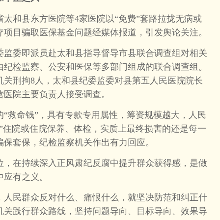
徽省太和县东方医院等4家医院以“免费”套路拉拢无病或
疗项目骗取医保基金问题经媒体报道，引发舆论关注。
监委即派员赴太和县指导督导市县联合调查组对相关
由纪检监察、公安和医保等多部门组成的联合调查组。
安机关刑拘8人，太和县纪委监委对县第五人民医院院长
营医院主要负责人接受调查。
救命钱”，具有专款专用属性，筹资规模越大，人民
费”住院或住院保养、体检，实质上最终损害的还是每一
骗保套保，纪检监察机关作出有力回应。
，在持续深入正风肃纪反腐中提升群众获得感，是做
中应有之义。
人民群众反对什么、痛恨什么，就坚决防范和纠正什
机关践行群众路线，坚持问题导向、目标导向、效果导